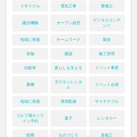
リサイクル
電気工事
整備士
デジタルコンテ
建設機械
オープン経営
ンツ
地域に密着
チームワーク
製造
老舗
建築
施工管理
自動車
暮らしを支える
イベント事業
ダスキンレンタ
重機
イベント企画
ル
地域に密着
環境配慮
サステナブル
ゴルフ場オンラ
菓子
レンタカー
イン予約
鉄構
ものづくり
多能工