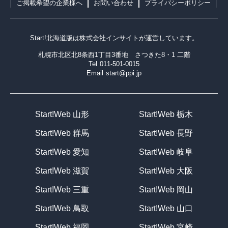
ご掲載希望の企業様へ
お問い合わせ
プライバシーポリシー
Start!北海道版は
株式会社インサイト
が運営しています。
札幌市北区北8条西1丁目3番地 さつきた8・1 二階
Tel
011-501-0015
Email
start@ppi.jp
Start!Web 山形
Start!Web 栃木
Start!Web 群馬
Start!Web 長野
Start!Web 愛知
Start!Web 岐阜
Start!Web 滋賀
Start!Web 大阪
Start!Web 三重
Start!Web 岡山
Start!Web 鳥取
Start!Web 山口
Start!Web 福岡
Start!Web 宮崎