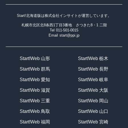
Start!北海道版は
株式会社インサイト
が運営しています。
札幌市北区北8条西1丁目3番地 さつきた8・1 二階
Tel
011-501-0015
Email
start@ppi.jp
Start!Web 山形
Start!Web 栃木
Start!Web 群馬
Start!Web 長野
Start!Web 愛知
Start!Web 岐阜
Start!Web 滋賀
Start!Web 大阪
Start!Web 三重
Start!Web 岡山
Start!Web 鳥取
Start!Web 山口
Start!Web 福岡
Start!Web 宮崎