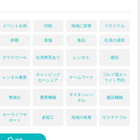
イベント企画
印刷
地域に密着
リサイクル
鉄構
老舗
食品
社員の成長
グラスウール
社員教育あり
レンタル
建設
キャンピング
ゴルフ場オン
レンタル事業
チームワーク
カーシェア
ライン予約
ダスキンレン
整備士
農業機械
建設機械
タル
カーライフサ
多能工
地域の発展
サステナブル
ポート