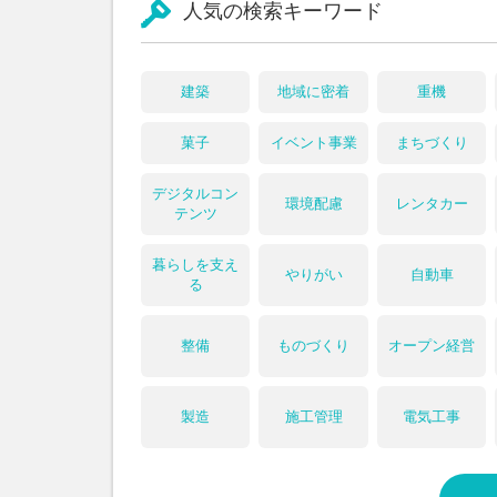
人気の検索キーワード
建築
地域に密着
重機
菓子
イベント事業
まちづくり
デジタルコン
環境配慮
レンタカー
テンツ
暮らしを支え
やりがい
自動車
る
整備
ものづくり
オープン経営
製造
施工管理
電気工事