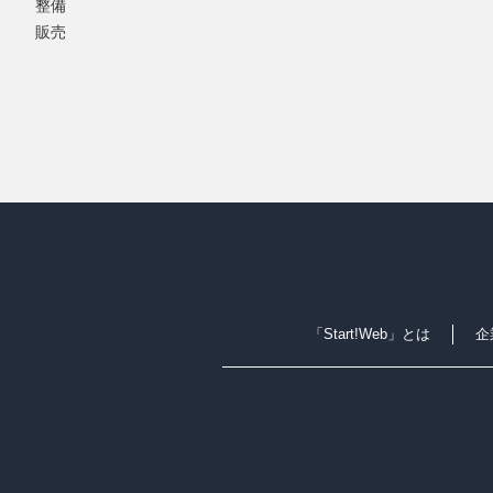
整備
販売
「Start!Web」とは
企